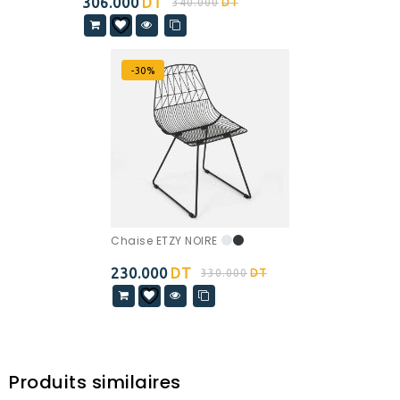
306.000
DT
340.000
DT
-30%
Chaise ETZY NOIRE
230.000
DT
330.000
DT
Produits similaires