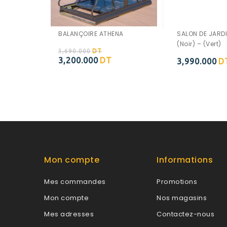
BALANÇOIRE ATHENA
SALON DE JARD
(Noir) – (Vert)
3,690.000
DT
Ajouter à
3,200.000
DT
3,990.000
D
Ajouter à
la wishlist
la wishlist
Mon compte
Informations
Mes commandes
Promotions
Mon compte
Nos magasins
Mes adresses
Contactez-nous