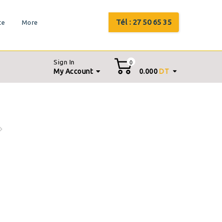
Tél : 27 50 65 35
te
More
Sign In
0
My Account
0.000
DT