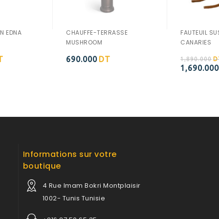
IN EDNA
CHAUFFE-TERRASSE
FAUTEUIL S
MUSHROOM
CANARIES
T
690.000
DT
1,890.000
D
Ajouter à
Ajouter à
1,690.000
la wishlist
la wishlist
Informations sur votre
boutique
4 Rue Imam Bokri Montplaisir
1002- Tunis Tunisie