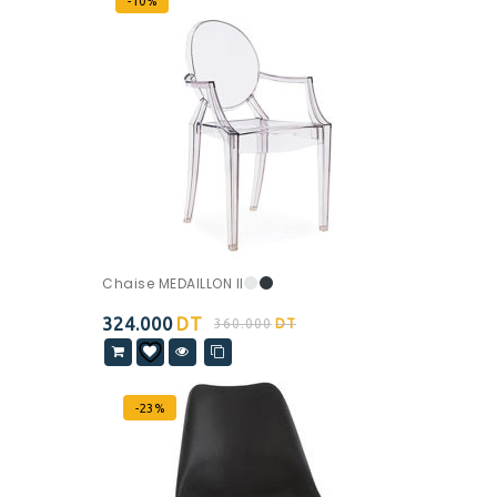
-10%
Chaise MEDAILLON II
324.000
DT
360.000
DT
-23%