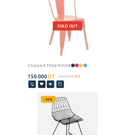
SOLD OUT
Chaise A TOLIX ROUGE
150.000
DT
220.000
DT
-30%