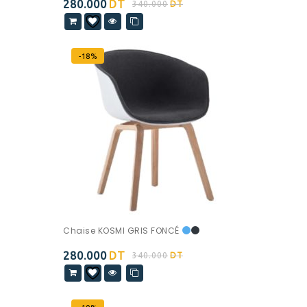
280.000
DT
340.000
DT
-18%
Chaise KOSMI GRIS FONCÉ
280.000
DT
340.000
DT