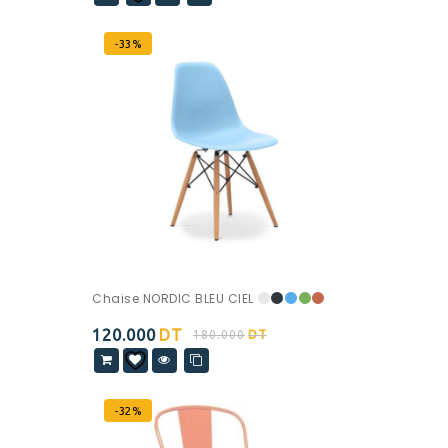
-33%
Chaise NORDIC BLEU CIEL
120.000
DT
180.000
DT
-32%