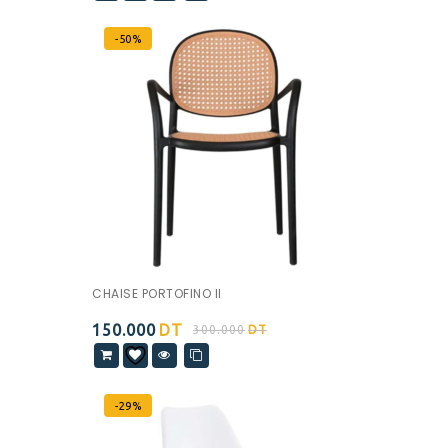
-50%
CHAISE PORTOFINO II
150.000
DT
300.000
DT
-29%