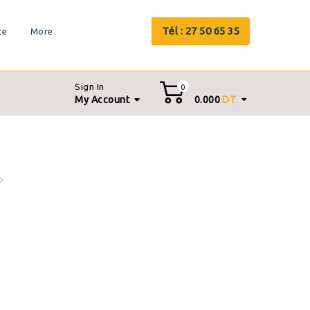
Tél : 27 50 65 35
te
More
Sign In
0
My Account
0.000
DT