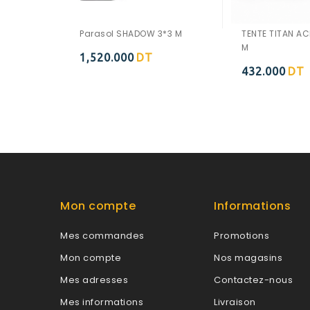
Parasol SHADOW 3*3 M
TENTE TITAN AC
M
1,520.000
DT
Ajouter à
432.000
DT
Ajouter à
la wishlist
la wishlist
Mon compte
Informations
Mes commandes
Promotions
Mon compte
Nos magasins
Mes adresses
Contactez-nous
Mes informations
Livraison