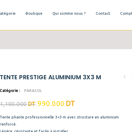
atégorie
Boutique
Qui somme nous ?
Contact
Comp
TENTE PRESTIGE ALUMINIUM 3X3 M
Catégorie :
PARASOL
990.000
DT
1,100.000
DT
Tente pliante professionnelle 3×3 m avec structure en aluminium
renforcé.
Légère, résistante et facile à installer.