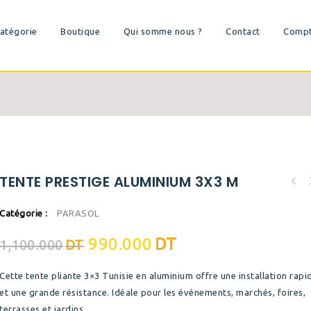
atégorie
Boutique
Qui somme nous ?
Contact
Comp
TENTE PRESTIGE ALUMINIUM 3X3 M
Catégorie :
PARASOL
990.000
DT
1,100.000
DT
Cette tente pliante 3×3 Tunisie en aluminium offre une installation rapi
et une grande résistance. Idéale pour les événements, marchés, foires,
terrasses et jardins.