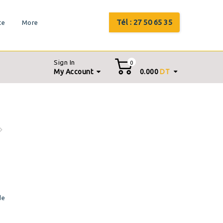
Tél : 27 50 65 35
te
More
Sign In
0
My Account
0.000
DT
de