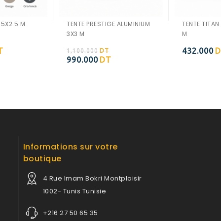
.5X2.5 M
TENTE PRESTIGE ALUMINIUM
TENTE TITAN
3X3 M
M
T
432.000
D
1,100.000
DT
Ajouter à
Ajouter à
990.000
DT
la wishlist
la wishlist
Informations sur votre
boutique
4 Rue Imam Bokri Montplaisir
1002- Tunis Tunisie
+216 27 50 65 35