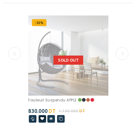
-30%
SOLD OUT
Fauteuil Suspendu APPLE
830.000
DT
1,190.000
DT