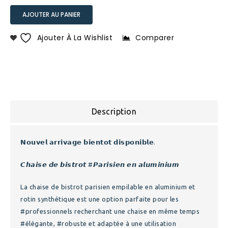
AJOUTER AU PANIER
Ajouter À La Wishlist
Comparer
Description
𝗡𝗼𝘂𝘃𝗲𝗹 𝗮𝗿𝗿𝗶𝘃𝗮𝗴𝗲 𝗯𝗶𝗲𝗻𝘁𝗼𝘁 𝗱𝗶𝘀𝗽𝗼𝗻𝗶𝗯𝗹𝗲.
𝘾𝙝𝙖𝙞𝙨𝙚 𝙙𝙚 𝙗𝙞𝙨𝙩𝙧𝙤𝙩 #𝙋𝙖𝙧𝙞𝙨𝙞𝙚𝙣 𝙚𝙣 𝙖𝙡𝙪𝙢𝙞𝙣𝙞𝙪𝙢
La chaise de bistrot parisien empilable en aluminium et
rotin synthétique est une option parfaite pour les
#professionnels recherchant une chaise en même temps
#élégante, #robuste et adaptée à une utilisation