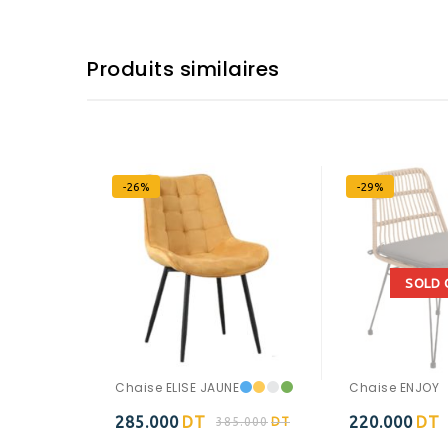
Produits similaires
-26%
-29%
SOLD 
Chaise ELISE JAUNE
Chaise ENJOY
285.000
DT
220.000
DT
385.000
DT
Ajouter à
Ajouter à