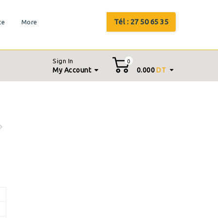
Tél : 27 50 65 35
te
More
Sign In
0
My Account
0.000
DT