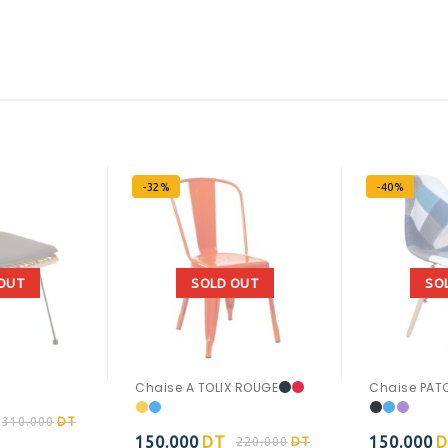
-32%
-40%
OUT
SOLD OUT
SO
Chaise A TOLIX ROUGE
Chaise PAT
310.000
DT
150.000
DT
150.000
D
220.000
DT