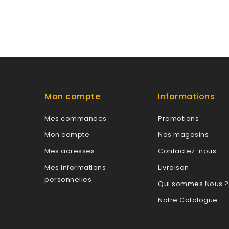
la wishlist
la wishlist
Mon compte
Informations
Mes commandes
Promotions
Mon compte
Nos magasins
Mes adresses
Contactez-nous
Mes informations
Livraison
personnelles
Qui sommes Nous ?
Notre Catalogue