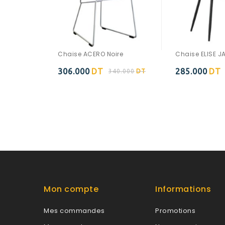
Chaise ACERO Noire
Chaise ELISE J
306.000
DT
285.000
DT
340.000
DT
Ajouter à
Ajouter à
la wishlist
la wishlist
Mon compte
Informations
Mes commandes
Promotions