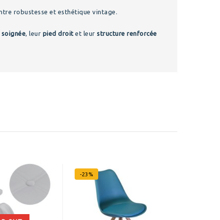
entre robustesse et esthétique vintage.
n soignée
, leur
pied droit
et leur
structure renforcée
-23%
-50%