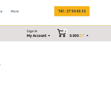
Tél : 27 50 65 35
te
More
Sign In
0
My Account
0.000
DT