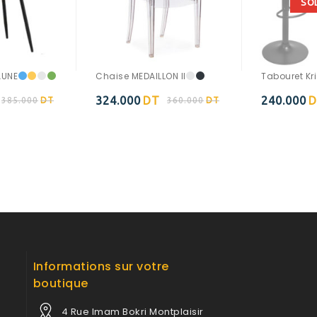
SO
AUNE
Chaise MEDAILLON II
Tabouret Kri
324.000
DT
240.000
D
385.000
DT
360.000
DT
Ajouter à
Ajouter à
la wishlist
la wishlist
Informations sur votre
boutique
4 Rue Imam Bokri Montplaisir