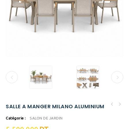
SALLE A MANGER MILANO ALUMINIUM
SALLE A MANGER ALBA EXTENSIBLE ALUMINIUM + 6
chaises
Catégorie :
SALON DE JARDIN