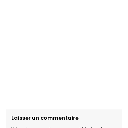
Laisser un commentaire