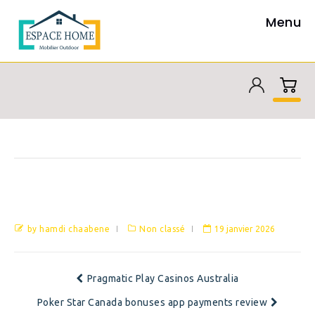
Menu
by hamdi chaabene
Non classé
19 janvier 2026
Pragmatic Play Casinos Australia
Poker Star Canada bonuses app payments review