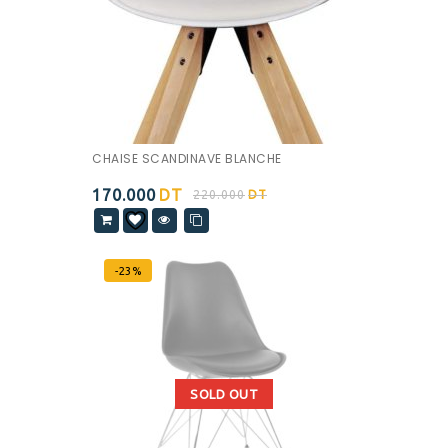
CHAISE SCANDINAVE BLANCHE
170.000
DT
220.000
DT
-23%
SOLD OUT