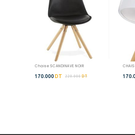
Chaise SCANDINAVE NOIR
CHAIS
170.000
DT
170.
220.000
DT
Ajouter à
la wishlist