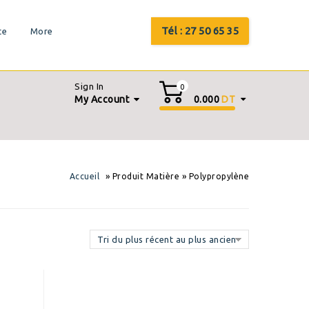
Tél : 27 50 65 35
te
More
Sign In
0
My Account
0.000
DT
»
»
Accueil
Produit Matière
Polypropylène
Tri du plus récent au plus ancien