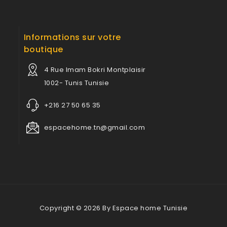
Informations sur votre
boutique
4 Rue Imam Bokri Montplaisir
1002- Tunis Tunisie
+216 27 50 65 35
espacehome.tn@gmail.com
Copyright © 2026 By Espace home Tunisie